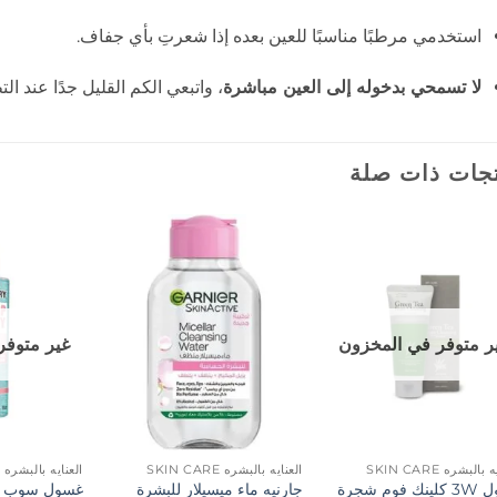
استخدمي مرطبًا مناسبًا للعين بعده إذا شعرتِ بأي جفاف.
لا تسمحي بدخوله إلى العين مباشرة
، واتبعي الكم القليل جدًا عند الت
جات ذات صلة
إضافة
إضافة
إلى
إلى
المفضلة
المفضلة
ر متوفر في المخزون
غير متوفر
بالبشره SKIN CARE
العنايه بالبشره SKIN CARE
العنايه بالبشره SKIN CARE
غسول 3W كلينك فوم شجرة
جارنيه ماء ميسيلار للبشرة