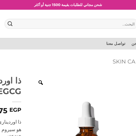
شحن مجاني للطلبات بقيمة 1500 جنية أو أكثر
عروض وخصومات حصرية
بحث
:
حن
تواصل معنا
 EGCG
75
EGP
هو
سيروم م