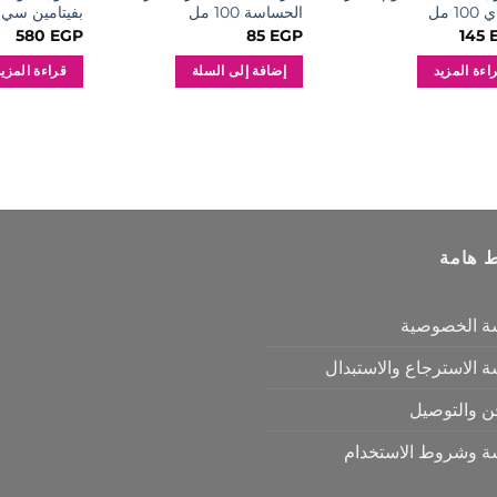
10 مل
الحساسة 100 مل
بفيتامين سي 350 مل
580
EGP
85
EGP
145
اءة المزيد
إضافة إلى السلة
قراءة المزيد
ط هامة
ة الخصوصية
 الاسترجاع والاستبدال
ن والتوصيل
ة وشروط الاستخدام