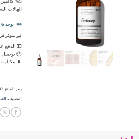
الهالات الس
👀
يوجد 6 شخصًا يشاهدون هذا المنتج الآن.
غير متوفر في
💵 الدفع عن
📦 توصيل س
📱 مكالمة ه
رمز المنتج:
70
التصنيف:
العنايه
الوصف