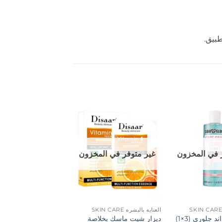
طبيق.
إضافة
إضافة
إلى
إلى
المفضلة
المفضلة
 في المخزون
غير متوفر في المخزون
العنايه بالبشره SKIN CARE
العنايه بالبشره SKIN CARE
غسول سوب اند جلوري (3×1)
ديزار شيت ماسك بخلاصة
توبي جنت غسول للبش