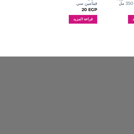
فيتامين سي
الحساسة 150 مل
230
EGP
20
EGP
قراءة المزيد
إضافة إلى السلة