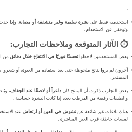
.
استخدميه فقط على
بشرة سليمة وغير متشققة أو مصابة
. وإذا حدث
وتوقفي عن الاستخدام
.
⏱️ الآثار المتوقعة وملاحظات التجارب:
بعض المستخدمين لاحظوا
تحسنًا فوريًا في الانتفاخ خلال دقائق
من ال
آخرون لم يروا نتائج ملحوظة حتى بعد استفاده من العبوة، أو شعرو
المستمر
.
بعض التجارب ذكرت أن المنتج كان
داعراً أو لاصقًا عند الجفاف
، ويُ
والطبقات رقيقة من المرطب بعده إذا كانت البشرة حساسة
.
هناك بلاغات غير شائعة عن
تشوش في العين أو ارتعاش
عند الاستخد
لمسات خاطئة قرب العين المباشرة
.