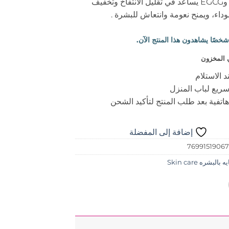
5% كافيين وEGCG يساعد في تقليل الانتفاخ وتخفيف
وداء، ويمنح نعومة وانتعاش للبشرة
.
 المخزون
د الاستلام
ريع لباب المنزل
اتفية بعد طلب المنتج لتأكيد الشحن
إضافة إلى المفضلة
7699151906
 بالبشره Skin care