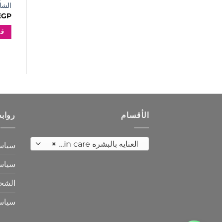
الشاي 0
EGP
قر
الأقسام
رواب
العنايه بالبشره Skin care
×
سياس
سياسة
الشح
سياس