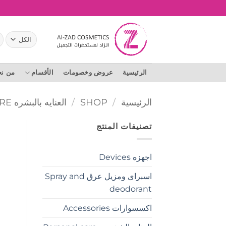
خطي
لمحتوى
ال
عن
الرئيسية
عروض وخصومات
الأقسام
من ن
الرئيسية
/
SHOP
/
العنايه بالبشره SKIN CARE
تصنيفات المنتج
اجهزه Devices
اسبراى ومزيل عرق Spray and
deodorant
اكسسوارات Accessories