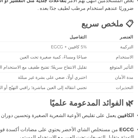
بعض المستخدمين انتهى بهم الأمر
بتفاعلات جلدية مثل التقشير أو ا
ضروريًا عندهم استخدام مرطب لطيف جدًا بعده
.
📋 ملخص سريع
العنصر
التفاصيل
التركيبة
5% كافيين + EGCG
الاستخدام
صباحًا ومساءً، كمية صغيرة تحت العين
التأثير المتوقع
تقليل الانتفاخ سريعًا؛ تفتيح طفيف مع الاستخدام ا
مدة الأمان
اختبري أولًا، ضعي على بشرة غير مبللة
التحذيرات
تجنبي انتقاله إلى العين مباشرة؛ راقبي التهيّج أو ا
🌿 الفوائد المدعومة علميًا
الكافيين
يعمل على تقليص الأوعية الشعرية الصغيرة وتحسين دوران الدم
EGCG
من مستخلص الشاي الأخضر يحتوي على مضادات أكسدة قوية
التهدئة وتقليل التصبغات تحت العين مع الاستخدام المستمر
.