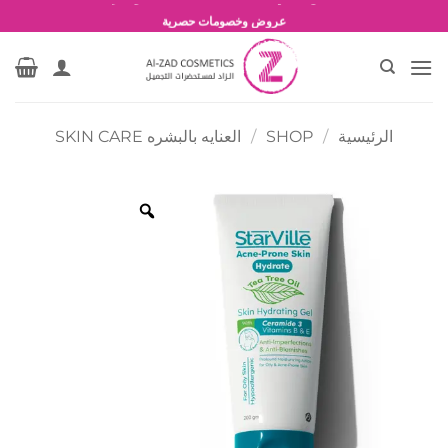
خطي
شحن مجاني للطلبات بقيمة 1500 جنية أو أكثر
لمحتوى
عروض وخصومات حصرية
الرئيسية
/
SHOP
/
العنايه بالبشره SKIN CARE