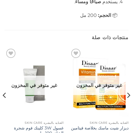
يستخدم
صباحًا ومساءً
.
📦
الحجم:
200 مل
منتجات ذات صلة
إضافة
إضافة
إلى
إلى
المفضلة
المفضلة
غير متوفر في المخزون
غير متوفر في المخزون
العنايه بالبشره SKIN CARE
العنايه بالبشره SKIN CARE
ديزار شيت ماسك بخلاصة فيتامين
غسول 3W كلينك فوم شجرة