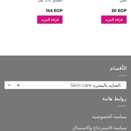
سي
الشاي 100 مل
145
EGP
20
EGP
قراءة المزيد
قراءة المزيد
الأقسام
العنايه بالبشره Skin care
×
روابط هامة
سياسة الخصوصية
سياسة الاسترجاع والاستبدال