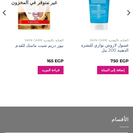
غير متوفر في المخزون
العنايه بالبشره SKIN CARE
العنايه بالبشره SKIN CARE
غسول لاروش بوازي للبشره
بيور دريم شيت ماسك للقدم
الدهنيه 200 مل
165
EGP
750
EGP
إضافة إلى السلة
قراءة المزيد
الأقسام