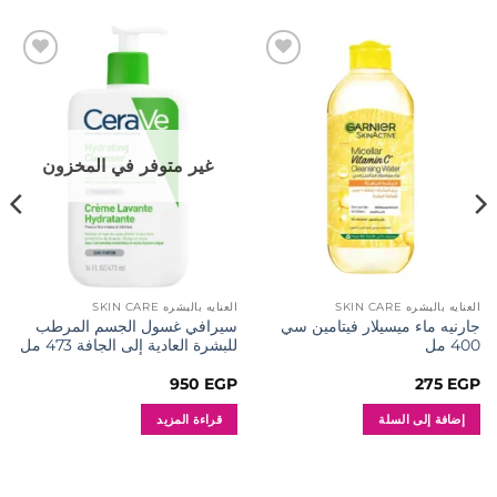
إضافة
إضافة
إلى
إلى
المفضلة
المفضلة
غير متوفر في المخزون
العنايه بالبشره SKIN CARE
العنايه بالبشره SKIN CARE
جارنيه ماء ميسيلار فيتامين سي
سيرافي غسول الجسم المرطب
400 مل
للبشرة العادية إلى الجافة 473 مل
950
EGP
275
EGP
إضافة إلى السلة
قراءة المزيد