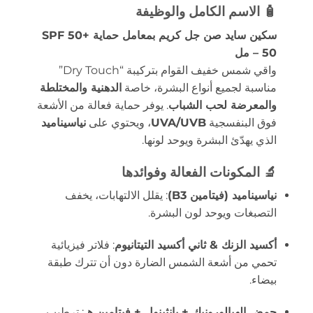
🧴 الاسم الكامل والوظيفة
سكين سايد صن جل كريم بمعامل حماية +SPF 50
– 50 مل
واقي شمس خفيف القوام بتركيبة “Dry Touch”
مناسبة لجميع أنواع البشرة، خاصة
الدهنية والمختلطة
والمعرضة لحب الشباب
. يوفر حماية فعالة من الأشعة
فوق البنفسجية
UVA/UVB
، ويحتوي على
نياسيناميد
الذي يهدّئ البشرة ويوحد لونها.
🔬 المكونات الفعالة وفوائدها
نياسيناميد (فيتامين B3)
: يقلل الالتهابات، يخفف
التصبغات ويوحد لون البشرة.
أكسيد الزنك & ثاني أكسيد التيتانيوم
: فلاتر فيزيائية
تحمي من أشعة الشمس الضارة دون أن تترك طبقة
بيضاء.
حمض الهيالورونيك + بانثينول + فيتامين هـ
: ترطيب،