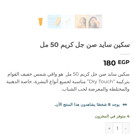
سكين سايد صن جل كريم 50 مل
180
EGP
سكين سايد صن جل كريم 50 مل هو واقي شمس خفيف القوام
بتركيبة “Dry Touch” مناسبة لجميع أنواع البشرة، خاصة الدهنية
والمختلطة والمعرضة لحب الشباب.
👀
يوجد 8 شخصًا يشاهدون هذا المنتج الآن.
4 متوفر في المخزون
كمية سكين سايد صن جل كريم 50 مل