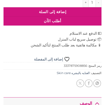
كمية فيشي سيروم ليفت اكتيف بفيتامين سي بتركيز 16% 20 مل
إضافة إلى السلة
أطلب الآن
💵 الدفع عند الاستلام
📦 توصيل سريع لباب المنزل
📱 مكالمة هاتفية بعد طلب المنتج لتأكيد الشحن
إضافة إلى المفضلة
رمز المنتج:
3337875908856
التصنيف:
العنايه بالبشره Skin care
الوصف