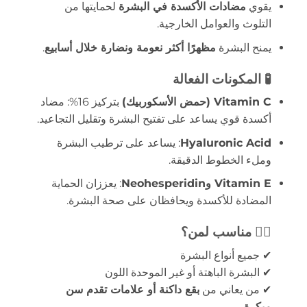
يقوي
مضادات الأكسدة في البشرة
لحمايتها من
التلوث والعوامل الخارجية.
يمنح البشرة
مظهرًا أكثر نعومة ونضارة خلال أسابيع
.
🧪 المكونات الفعالة
Vitamin C (حمض الأسكوربيك)
بتركيز 16%: مضاد
أكسدة قوي يساعد على تفتيح البشرة وتقليل التجاعيد.
Hyaluronic Acid
: يساعد على ترطيب البشرة
وملء الخطوط الدقيقة.
Vitamin E وNeohesperidin
: يعززان الحماية
المضادة للأكسدة ويحافظان على صحة البشرة.
👩‍⚕️ مناسب لمن؟
✔ جميع أنواع البشرة
✔ البشرة الباهتة أو غير الموحدة اللون
✔ من يعاني من
بقع داكنة أو علامات تقدم سن
مبكرة