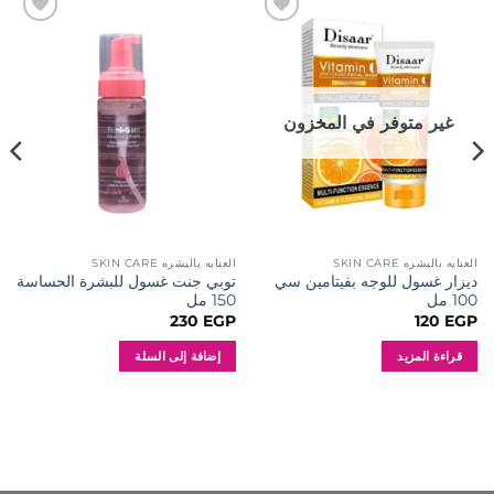
إضافة
إضافة
إلى
إلى
المفضلة
المفضلة
غير متوفر في المخزون
العنايه بالبشره SKIN CARE
العنايه بالبشره SKIN CARE
ديزار غسول للوجه بفيتامين سي
توبي جنت غسول للبشرة الحساسة
100 مل
150 مل
230
EGP
120
EGP
قراءة المزيد
إضافة إلى السلة