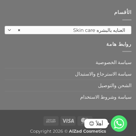
الأقسام
العنايه بالبشره Skin care
×
روابط هامة
سياسة الخصوصية
سياسة الاسترجاع والاستبدال
الشحن والتوصيل
سياسة وشروط الاستخدام
Cash
Visa
MasterCard
أهلاً 😊
On
Copyright 2026 ©
AlZad Cosmetics
Delivery