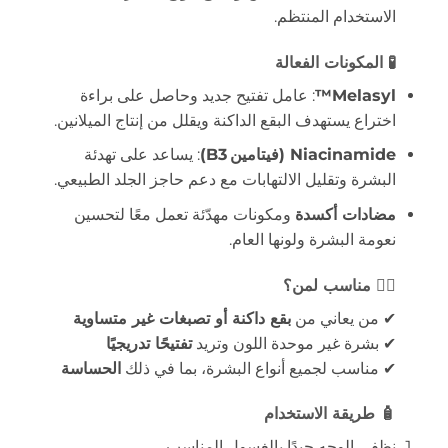
الاستخدام المنتظم.
🧪 المكونات الفعالة
Melasyl™
: عامل تفتيح جديد وحاصل على براءة
اختراع يستهدف البقع الداكنة ويقلل من إنتاج الميلانين.
Niacinamide (فيتامين B3)
: يساعد على تهدئة
البشرة وتقليل الالتهابات مع دعم حاجز الجلد الطبيعي.
مضادات أكسدة
ومكونات مهدّئة تعمل معًا لتحسين
نعومة البشرة ولونها العام.
👩‍⚕️ مناسب لمن؟
✔ من يعاني من
بقع داكنة أو تصبغات غير متساوية
✔ بشرة غير موحدة اللون وتريد
تفتيحًا تدريجيًا
✔ مناسب لجميع أنواع البشرة، بما في ذلك
الحساسة
🧴 طريقة الاستخدام
نظفي الوجه جيدًا بالغسول المناسب.