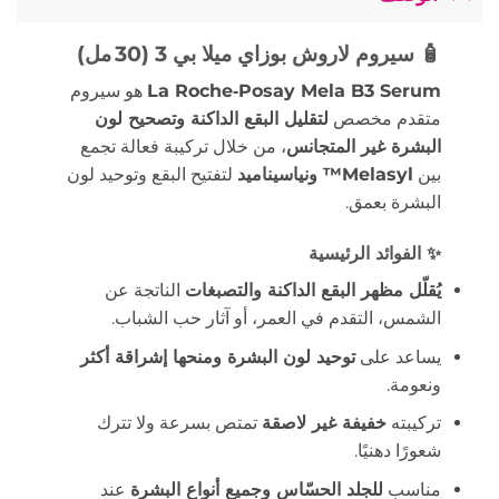
🧴 سيروم
لاروش بوزاي ميلا بي 3
(30 مل)
La Roche‑Posay Mela B3 Serum
هو سيروم
متقدم مخصص
لتقليل البقع الداكنة وتصحيح لون
البشرة غير المتجانس
، من خلال تركيبة فعالة تجمع
بين
Melasyl™ ونياسيناميد
لتفتيح البقع وتوحيد لون
البشرة بعمق.
✨ الفوائد الرئيسية
يُقلّل مظهر البقع الداكنة والتصبغات
الناتجة عن
الشمس، التقدم في العمر، أو آثار حب الشباب.
يساعد على
توحيد لون البشرة ومنحها إشراقة أكثر
ونعومة.
تركيبته
خفيفة غير لاصقة
تمتص بسرعة ولا تترك
شعورًا دهنيًا.
مناسب
للجلد الحسّاس وجميع أنواع البشرة
عند