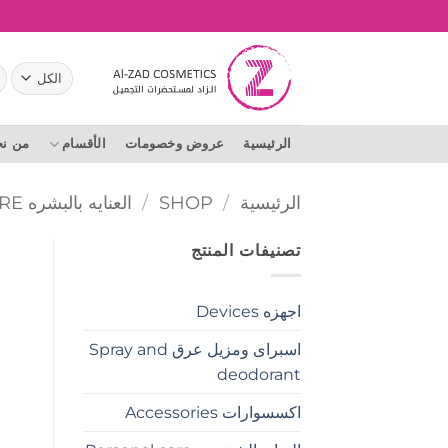
خطي
لمحتوى
ال
عن
الرئيسية
عروض وخصومات
الأقسام
من ن
الرئيسية
/
SHOP
/
العنايه بالبشره SKIN CARE
تصنيفات المنتج
اجهزه Devices
اسبراى ومزيل عرق Spray and
deodorant
اكسسوارات Accessories