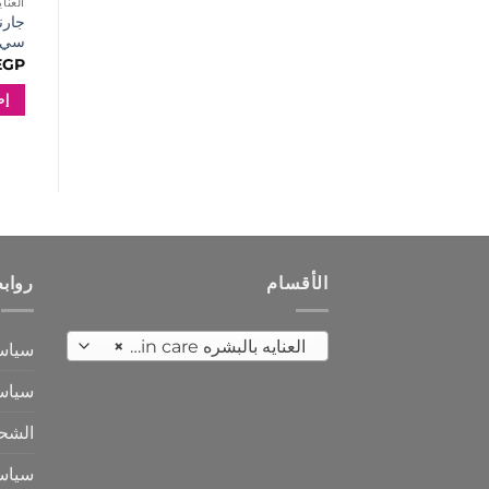
العنايه 
جارن
سي 400 م
EGP
إض
الأقسام
رواب
العنايه بالبشره Skin care
×
سياس
سياسة
الشح
سياس