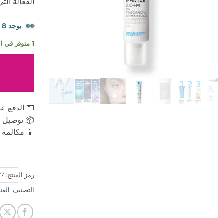
الفعالة الت
👀
يوجد 8 شخصًا يشاهدون هذا المنتج الآن.
1 متوفر في المخزون
💵 الدفع عن
📦 توصيل س
📱 مكالمة ه
رمز المنتج:
77
التصنيف:
العنايه