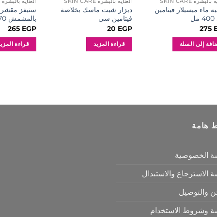
بالبشره SKIN CARE
العنايه بالبشره SKIN CARE
العنايه بالبشره SKIN CARE
يه ماء ميسيلار فيتامين
ديزار شيت ماسك بخلاصة
ستيفز مقشر 
ل
فيتامين سي
بالمشمش 170 جرام
265
EGP
20
EGP
275
افة إلى السلة
قراءة المزيد
قراءة المزيد
ط هامة
ة الخصوصية
 الاسترجاع والاستبدال
ن والتوصيل
ة وشروط الاستخدام