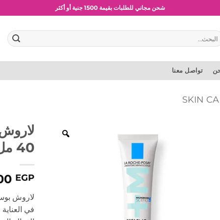
شحن مجاني للطلبات بقيمة 1500 جنية أو أكثر
عروض وخصومات حصرية
بحث
:
حن
تواصل معنا
لاروش ب
40 مل
00
EGP
في العناية 