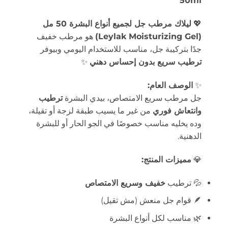
50ml
💖
ليلاك مرطب جل لجميع أنواع البشرة 50 مل
(Leylak Moisturizing Gel)
هو مرطب خفيف
جدًا بتركيبة جل، مناسب للاستخدام اليومي وبيوفر
ترطيب سريع بدون إحساس دهني
✨
✨
الوصف العام:
جل مرطب سريع الامتصاص، بيدي البشرة
ترطيب
وانتعاش فوري
من غير ما يسيب طبقة لزجة أو تقيلة،
وده يخليه مناسب خصوصًا في الجو الحار أو للبشرة
الدهنية.
💎
مميزات المنتج:
💦 ترطيب
خفيف وسريع الامتصاص
🪶 قوام جل منعش (مش تقيل)
🌿 مناسب لكل أنواع البشرة