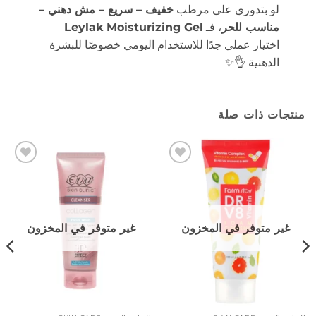
لو بتدوري على مرطب
خفيف – سريع – مش دهني –
مناسب للحر
، فـ
Leylak Moisturizing Gel
اختيار عملي جدًا للاستخدام اليومي خصوصًا للبشرة
الدهنية 👌✨
منتجات ذات صلة
إضافة
إضافة
إلى
إلى
المفضلة
المفضلة
غير متوفر في المخزون
غير متوفر في المخزون