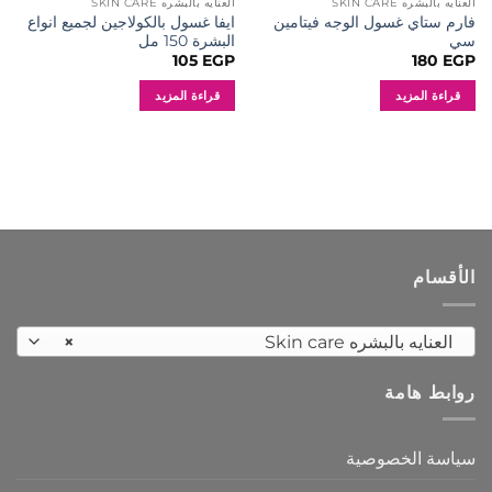
العنايه بالبشره SKIN CARE
العنايه بالبشره SKIN CARE
فارم ستاي غسول الوجه فيتامين
ايفا غسول بالكولاجين لجميع انواع
سي
البشرة 150 مل
105
EGP
180
EGP
قراءة المزيد
قراءة المزيد
الأقسام
العنايه بالبشره Skin care
×
روابط هامة
سياسة الخصوصية