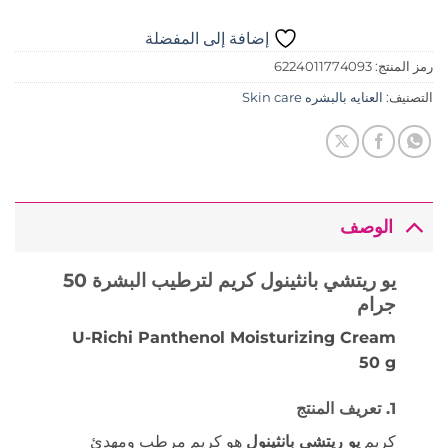
إضافة إلى المفضلة
رمز المنتج:
6224011774093
التصنيف:
العنايه بالبشره Skin care
الوصف
يو ريتشي بانثينول كريم لترطيب البشرة 50
جرام
U-Richi Panthenol Moisturizing Cream
50 g
1. تعريف المنتج
كريم
يو ريتشي بانثينول
هو كريم مرطب ومهدئ