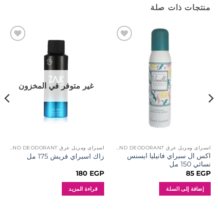
منتجات ذات صلة
إضافة
إضافة
إلى
إلى
المفضلة
المفضلة
غير متوفر في المخزون
اسبراى ومزيل عرق SPRAY AND DEODORANT
اسبراى ومزيل عرق SPRAY AND DEODORANT
اكس ال سبراي فانيليا ايسنس
زاك اسبراي فريش 175 مل
نسائي 150 مل
180
EGP
85
EGP
إضافة إلى السلة
قراءة المزيد