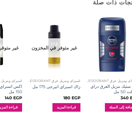
جات ذات صلة
إضافة
إضافة
إلى
إلى
المفضلة
المفضلة
غير متوفر في المخزون
غير متوفر
اسبراى ومزيل عرق SPRAY AND DEODORANT
اسبراى ومزيل عرق SPRAY AND DEODORANT
ا ستيك مزيل العرق دراي
اكس اسبراي 
زاك اسبراي انيرجى 175 مل
50 مل
150 مل
140
EGP
180
EGP
340
افة إلى السلة
قراءة المزيد
قراءة المزيد