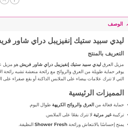
الوصف
ليدي سبيد ستيك إنفيزيبل دراي شاور فريش 40 ج
التعريف بالمنتج
مزيل العرق
ليدي سبيد ستيك إنفيزيبل دراي شاور فريش
هو مزيل ع
يوفر حماية طويلة من العرق والروائح مع رائحة منعشة تشبه رائحة الا
التي لا تترك علامات بيضاء على الملابس الداكنة أو بقع صفراء على ال
المميزات الرئيسية
حماية فعالة من
العرق والروائح الكريهة
طوال اليوم.
تركيبة
غير مرئية
لا تترك بقعًا على الملابس.
يمنح إحساسًا بالانتعاش ورائحة
Shower Fresh
النظيفة.