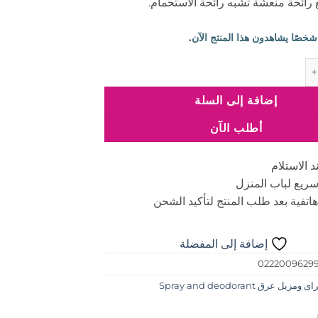
 رائحة منعشة تشبه رائحة الاستحمام.
د ستيك انفيزيبل دراي شاور فريش 40 جرام
إضافة إلى السلة
أطلب الآن
د الاستلام
ريع لباب المنزل
اتفية بعد طلب المنتج لتأكيد الشحن
إضافة إلى المفضلة
0222009629
ومزيل عرق Spray and deodorant