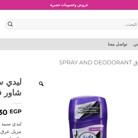
شحن مجاني للطلبات بقيمة 1500 جنية أو أكثر
عروض وخصومات حصرية
بحث
:
حن
تواصل معنا
SPRA
ليدي س
شاور فريش
30
EGP
مزيل عرق م