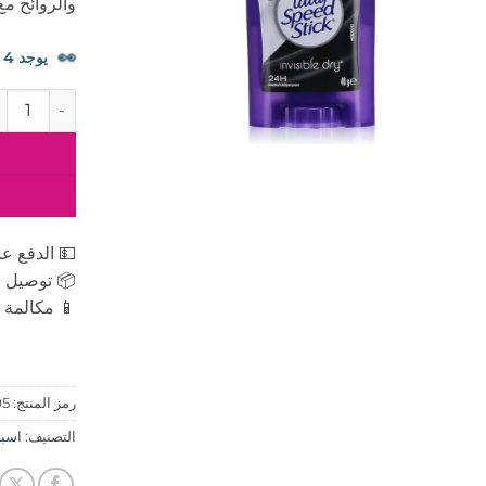
والروائح مع
👀
يوجد 4 شخصًا يشاهدون هذا المنتج الآن.
كمية ليدي سبي
💵 الدفع عن
📦 توصيل س
📱 مكالمة ه
رمز المنتج:
95
التصنيف:
اسبراى 