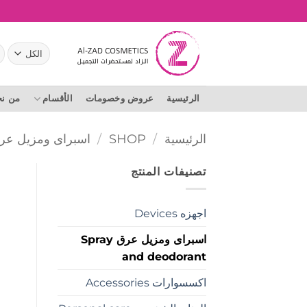
خطي
لمحتوى
ال
عن
الرئيسية
عروض وخصومات
الأقسام
من ن
الرئيسية
/
SHOP
/
اسبراى ومزيل عرق Y AND DEODORANT
تصنيفات المنتج
اجهزه Devices
اسبراى ومزيل عرق Spray
and deodorant
اكسسوارات Accessories