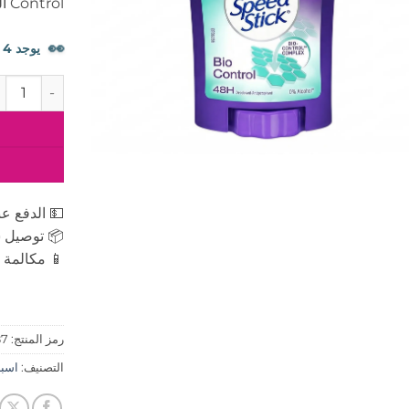
Control التي تساعد على التحكم في البكتيريا .
👀
يوجد 4 شخصًا يشاهدون هذا المنتج الآن.
كمية ليدي سبيد 
💵 الدفع عن
📦 توصيل س
📱 مكالمة ه
رمز المنتج:
87
التصنيف:
اسبراى 