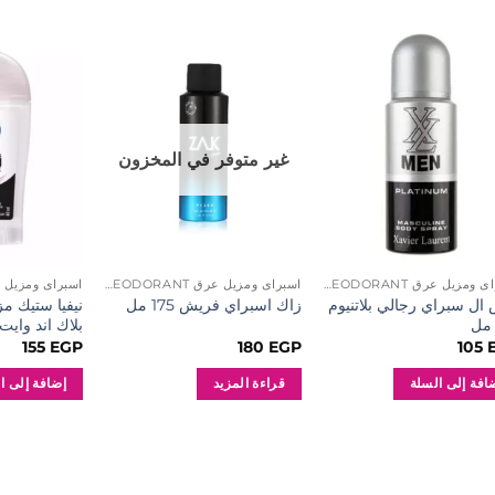
إضافة
إضافة
إلى
إلى
المفضلة
المفضلة
غير متوفر في المخزون
اسبراى ومزيل عرق SPRAY AND DEODORANT
اسبراى ومزيل عرق SPRAY AND DEODORANT
ال سبراي رجالي بلاتنيوم
نيفيا ستيك م
زاك اسبراي فريش 175 مل
بلاك اند وايت 40 م
155
EGP
180
EGP
105
افة إلى السلة
قراءة المزيد
إضافة إلى ا