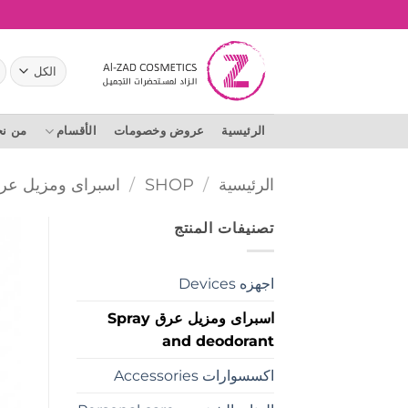
خطي
لمحتوى
ال
عن
الرئيسية
عروض وخصومات
الأقسام
من ن
الرئيسية
/
SHOP
/
اسبراى ومزيل عرق Y AND DEODORANT
تصنيفات المنتج
اجهزه Devices
اسبراى ومزيل عرق Spray
and deodorant
اكسسوارات Accessories