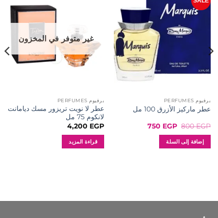
SALE
إضافة
إضافة
إلى
إلى
المفضلة
المفضلة
غير متوفر في المخزون
برفيوم PERFUMES
برفيوم PERFUMES
عطر لا نويت تريزور مسك ديامانت
عطر ماركيز الأزرق 100 مل
لانكوم 75 مل
السعر
السعر
4,200
EGP
750
EGP
800
EGP
الأصلي
الحالي
هو:
هو:
إضافة إلى السلة
قراءة المزيد
750 EGP.
800 EGP.